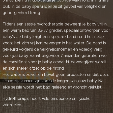
9 maanden lang dobberde je babytje veilig rond in mama's
buik. in de baby spa vinden zij dit gevoel van veiligheid en
geborgenheid terug.
Tijdens een sessie hydrotherapie beweegt je baby vrij in
een warm bad van 36-37 graden, speciaal ontworpen voor
baby's. Je baby krijgt een speciale band rond het nekje
zodat het zich vrij kan bewegen in het water. De band is
gekeurd volgens de veiligheidsnormen en volledig veilig
voor jou baby. Vanaf ongeveer 7 maanden gebruiken we
de chestfloat voor je baby, omdat hij beweeglijker wordt
en zich sneller afzet op de grond.
Het water is zuiver en bevat geen producten omdat deze
schadelijk kunnen zijn voor de longen van jouw baby. Na
elke sessie wordt het bad geleegd en grondig gekuist.
Hydrotherapie heeft vele emotionele en fysieke
voordelen.