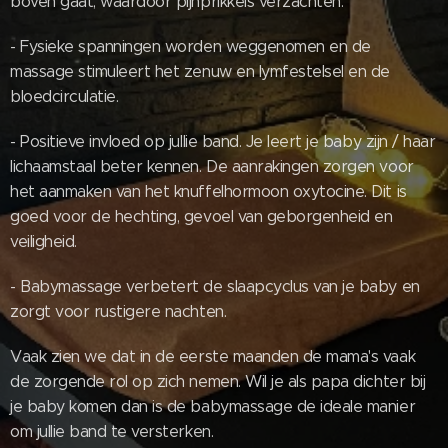
boven gaat, waardoor pijnprikkels verzachten.
- Fysieke spanningen worden weggenomen en de
massage stimuleert het zenuw en lymfestelsel en de
bloedcirculatie.
- Positieve invloed op jullie band. Je leert je baby zijn / haar
lichaamstaal beter kennen. De aanrakingen zorgen voor
het aanmaken van het knuffelhormoon oxytocine. Dit is
goed voor de hechting, gevoel van geborgenheid en
veiligheid.
- Babymassage verbetert de slaapcyclus van je baby en
zorgt voor rustigere nachten.
Vaak zien we dat in de eerste maanden de mama's vaak
de zorgende rol op zich nemen. Wil je als papa dichter bij
je baby komen dan is de babymassage de ideale manier
om jullie band te versterken.