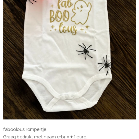
faboolous rompertje.
Graag bedrukt met naam erbij = + 1 euro.