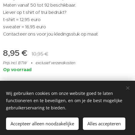
Maten vanaf 50 tot 92 beschikbaar.
Liever op t shirt of trui bedrukt?
t-shirt = 12,95 euro
sweater = 16,95 euro
Contacteer ons voor jou kledingsstuk op maat ❤️
8,95
€
10,95
€
Prijs Incl. BTW
exclusief verzendkosten
Op voorraad
instagram @elenora_babyspa
Wij gebruiken cookies om onze website goed te laten
functioneren en te beveiligen, en om je de best mogelijke
Mogelijk gemaakt door
Webnode
Cookies
gebruikerservaring te bieden.
Toevoegen aan de winkelwagen
Accepteer alleen noodzakelijke
Alles accepteren