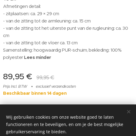
Afmetingen detail:
- zitplaatsen: ca. 29 × 29 cm
- van de zitting tot de armleuning: ca. 15 cm
- van de zitting tot het uiterste punt van de rugleuning: ca. 30
cm
- van de zitting tot de vloer ca. 13 cm
Samenstelling: hoogwaardig PUR-schuim, bekleding: 100%
polyester
Lees minder
89,95
€
99,95
€
Prijs Incl. BTW
exclusief verzendkosten
Beschikbaar binnen 14 dagen
instagram @elenora_babyspa
Wij gebruiken cookies om onze website goed te laten
functioneren en te beveiligen, en om je de best mogelijke
Mogelijk gemaakt door
Webnode
Cookies
gebruikerservaring te bieden.