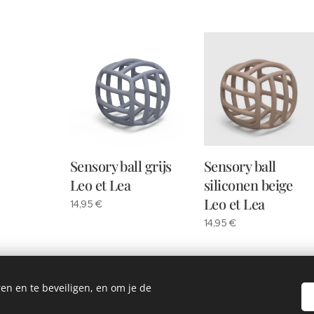
Sensory ball grijs
Sensory ball
Leo et Lea
siliconen beige
Leo et Lea
14,95
€
14,95
€
Vorige
en en te beveiligen, en om je de