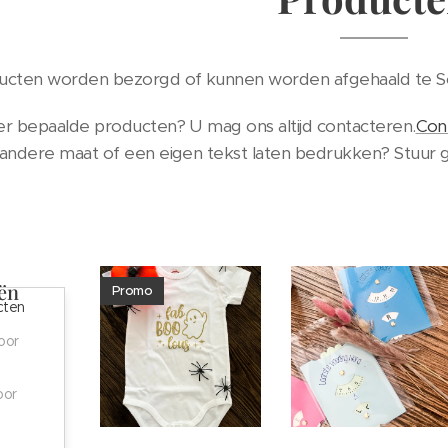
cten worden bezorgd of kunnen worden afgehaald te Sc
r bepaalde producten? U mag ons altijd contacteren.
Con
andere maat of een eigen tekst laten bedrukken? Stuur g
ën
Promo
cten
oor
oor