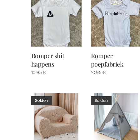
Romper shit
Romper
happens
poepfabriek
10,95
€
10,95
€
Solden
Solden