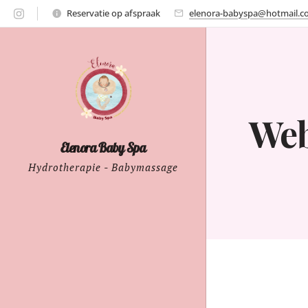
Reservatie op afspraak
elenora-babyspa@hotmail.
We
Elenora Baby Spa
Hydrotherapie - Babymassage