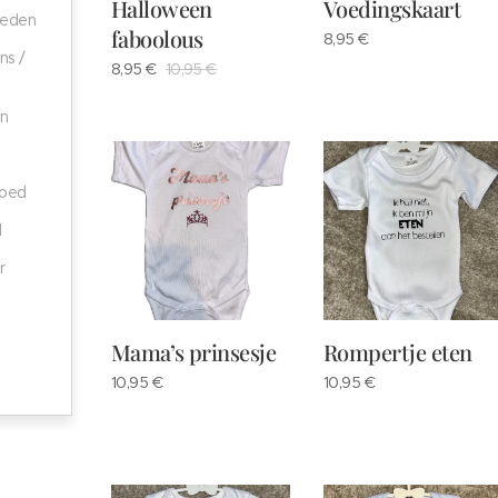
Halloween
Voedingskaart
heden
faboolous
8,95
€
s /
8,95
€
10,95
€
en
goed
d
r
Mama’s prinsesje
Rompertje eten
10,95
€
10,95
€