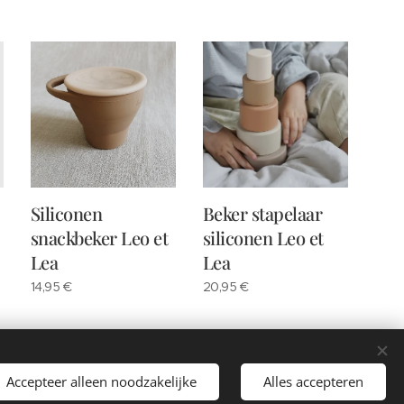
Siliconen
Beker stapelaar
snackbeker Leo et
siliconen Leo et
Lea
Lea
14,95
€
20,95
€
Volgende
Accepteer alleen noodzakelijke
Alles accepteren