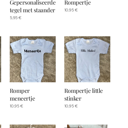
Gepersonaliseerde
Rompertje
tegel met staander
10,95
€
5,95
€
Romper
Rompertje little
meneertje
stinker
10,95
€
10,95
€