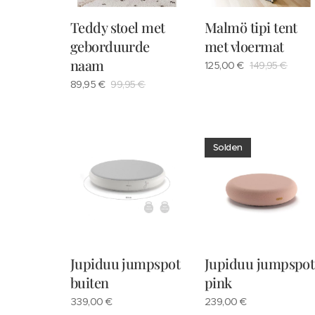
Teddy stoel met
Malmö tipi tent
geborduurde
met vloermat
naam
125,00
€
149,95
€
89,95
€
99,95
€
Solden
Jupiduu jumpspot
Jupiduu jumpspot
buiten
pink
339,00
€
239,00
€