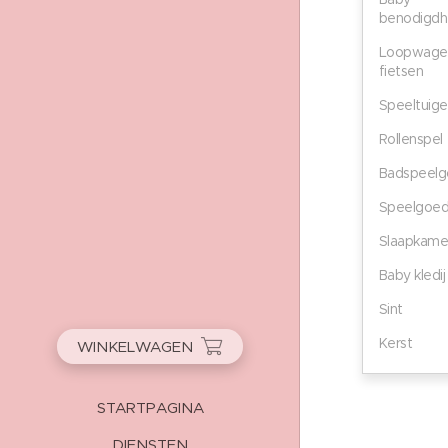
benodigd
Loopwagen
fietsen
Speeltuig
Rollenspel
Badspeel
Speelgoe
Slaapkame
Baby kledij
Sint
Kerst
WINKELWAGEN
STARTPAGINA
DIENSTEN