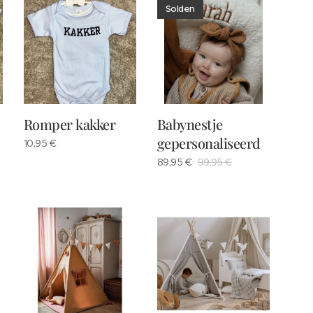
Solden
Romper kakker
Babynestje
gepersonaliseerd
10,95
€
89,95
€
99,95
€