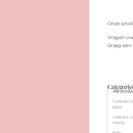
Onze produ
Vragen ove
Graag een 
Categorie
Alle produ
Cadeaus v
papa
cadeaus v
mama
Baby