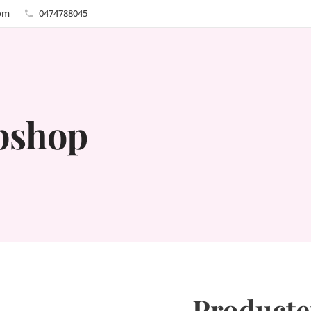
com
0474788045
bshop
Product